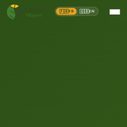
🇫🇷
🇬🇧
FR
EN